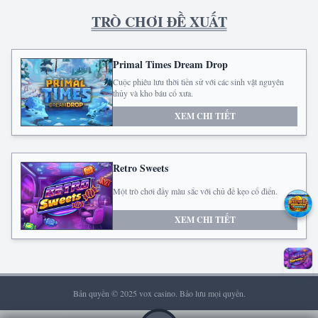
TRÒ CHƠI ĐỀ XUẤT
Primal Times Dream Drop
Cuộc phiêu lưu thời tiền sử với các sinh vật nguyên
thủy và kho báu cổ xưa.
XEM CHI TIẾT
Retro Sweets
Một trò chơi đầy màu sắc với chủ đề kẹo cổ điển.
XEM CHI TIẾT
Bản quyền © 2025 vox casino. Bảo lưu mọi quyền.