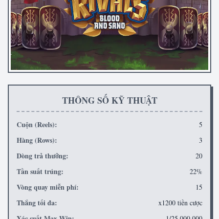
THÔNG SỐ KỸ THUẬT
Cuộn (Reels):
5
Hàng (Rows):
3
Dòng trả thưởng:
20
Tần suất trúng:
22%
Vòng quay miễn phí:
15
Thắng tối đa:
x1200 tiền cược
Xác suất Max Win:
1/25,000,000