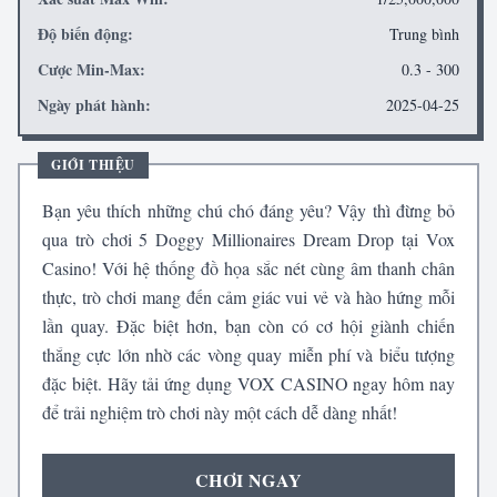
Độ biến động:
Trung bình
Cược Min-Max:
0.3 - 300
Ngày phát hành:
2025-04-25
GIỚI THIỆU
Bạn yêu thích những chú chó đáng yêu? Vậy thì đừng bỏ
qua trò chơi 5 Doggy Millionaires Dream Drop tại Vox
Casino! Với hệ thống đồ họa sắc nét cùng âm thanh chân
thực, trò chơi mang đến cảm giác vui vẻ và hào hứng mỗi
lần quay. Đặc biệt hơn, bạn còn có cơ hội giành chiến
thắng cực lớn nhờ các vòng quay miễn phí và biểu tượng
đặc biệt. Hãy tải ứng dụng VOX CASINO ngay hôm nay
để trải nghiệm trò chơi này một cách dễ dàng nhất!
CHƠI NGAY