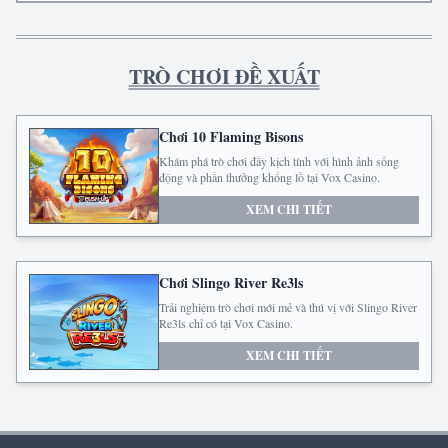
TRÒ CHƠI ĐỀ XUẤT
Chơi 10 Flaming Bisons
Khám phá trò chơi đầy kịch tính với hình ảnh sống
động và phần thưởng khổng lồ tại Vox Casino.
XEM CHI TIẾT
Chơi Slingo River Re3ls
Trải nghiệm trò chơi mới mẻ và thú vị với Slingo River
Re3ls chỉ có tại Vox Casino.
XEM CHI TIẾT