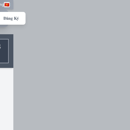
🇻🇳
ng
Đăng Ký
G